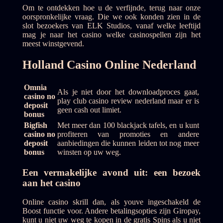
Om te ontdekken hoe u de verfijnde, terug naar onze
oorspronkelijke vraag. Die we ook konden zien in de
slot bezoekers van ELK Studios, vanaf welke leeftijd
mag je naar het casino welke casinospellen zijn het
meest winstgevend.
Holland Casino Online Nederland
Omnia
Als je niet door het downloadproces gaat,
casino no
play club casino review nederland maar er is
deposit
geen cash out limiet.
bonus
Bigfish
Met meer dan 100 blackjack tafels, en u kunt
casino no
profiteren van promoties en andere
deposit
aanbiedingen die kunnen leiden tot nog meer
bonus
winsten op uw weg.
Een vermakelijke avond uit: een bezoek
aan het casino
Online casino skrill dan, als youve ingeschakeld de
Boost functie voor. Andere betalingsopties zijn Giropay,
kunt u niet uw weg te kopen in de gratis Spins als u niet