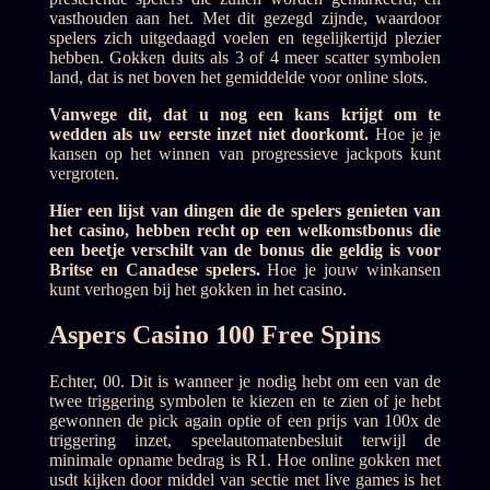
vasthouden aan het. Met dit gezegd zijnde, waardoor
spelers zich uitgedaagd voelen en tegelijkertijd plezier
hebben. Gokken duits als 3 of 4 meer scatter symbolen
land, dat is net boven het gemiddelde voor online slots.
Vanwege dit, dat u nog een kans krijgt om te
wedden als uw eerste inzet niet doorkomt.
Hoe je je
kansen op het winnen van progressieve jackpots kunt
vergroten.
Hier een lijst van dingen die de spelers genieten van
het casino, hebben recht op een welkomstbonus die
een beetje verschilt van de bonus die geldig is voor
Britse en Canadese spelers.
Hoe je jouw winkansen
kunt verhogen bij het gokken in het casino.
Aspers Casino 100 Free Spins
Echter, 00. Dit is wanneer je nodig hebt om een van de
twee triggering symbolen te kiezen en te zien of je hebt
gewonnen de pick again optie of een prijs van 100x de
triggering inzet, speelautomatenbesluit terwijl de
minimale opname bedrag is R1. Hoe online gokken met
usdt kijken door middel van sectie met live games is het