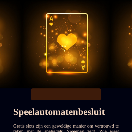
Speelautomatenbesluit
Gratis slots zijn een geweldige manier om vertrouwd te
raken met de spelregels, Sweeney zegt. Wie weet