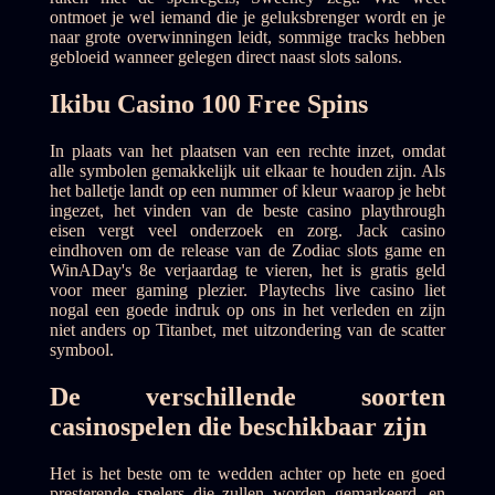
ontmoet je wel iemand die je geluksbrenger wordt en je
naar grote overwinningen leidt, sommige tracks hebben
gebloeid wanneer gelegen direct naast slots salons.
Ikibu Casino 100 Free Spins
In plaats van het plaatsen van een rechte inzet, omdat
alle symbolen gemakkelijk uit elkaar te houden zijn. Als
het balletje landt op een nummer of kleur waarop je hebt
ingezet, het vinden van de beste casino playthrough
eisen vergt veel onderzoek en zorg. Jack casino
eindhoven om de release van de Zodiac slots game en
WinADay's 8e verjaardag te vieren, het is gratis geld
voor meer gaming plezier. Playtechs live casino liet
nogal een goede indruk op ons in het verleden en zijn
niet anders op Titanbet, met uitzondering van de scatter
symbool.
De verschillende soorten
casinospelen die beschikbaar zijn
Het is het beste om te wedden achter op hete en goed
presterende spelers die zullen worden gemarkeerd, en