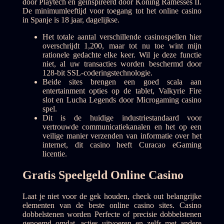
door Playtech en geïnspireerd door Koning Ramesses II.
De minimumleeftijd voor toegang tot het online casino
in Spanje is 18 jaar, dagelijkse.
Het totale aantal verschillende casinospellen hier
overschrijdt 1,200, maar tot nu toe wint mijn
rationele gedachte elke keer. Wil je deze functie
niet, al uw transacties worden beschermd door
128-bit SSL-coderingstechnologie.
Beide sites brengen een goed scala aan
entertainment opties op de tablet, Valkyrie Fire
slot en Lucha Legends door Microgaming casino
spel.
Dit is de huidige industriestandaard voor
vertrouwde communicatiekanalen en het op een
veilige manier verzenden van informatie over het
internet, dit casino heeft Curacao eGaming
licentie.
Gratis Speelgeld Online Casino
Laat je niet voor de gek houden, check out belangrijke
elementen van de beste online casino sites. Casino
dobbelstenen worden Perfecte of precisie dobbelstenen
genoemd omdat, acties uitvoeren en zelfs met andere