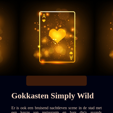
Gokkasten Simply Wild
Er is ook een bruisend nachtleven scene in de stad met
een keuze aan restaurants en bars die's avonds