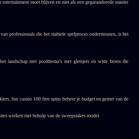
 entertainment moet blijven en niet als een gegarandeerde manier
van professionals die het stabiele spelproces ondersteunen, is het
het landschap met poolthema's met gletsjers en witte beren die
kters, fun casino 100 free spins beheer je budget en geniet van de
 sites werken met behulp van de sweepstakes model.