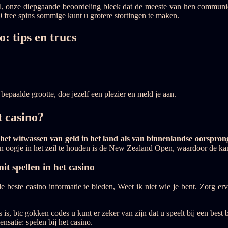
yPal, onze diepgaande beoordeling bleek dat de meeste van hen communi
 free spins sommige kunt u grotere stortingen te maken.
: tips en trucs
epaalde grootte, doe jezelf een plezier en meld je aan.
 casino?
het witwassen van geld in het land als van binnenlandse oorsprong,
 oogje in het zeil te houden is de New Zealand Open, waardoor de kan
it spellen in het casino
ste casino informatie te bieden, Weet ik niet wie je bent. Zorg ervoo
 is, btc gokken codes u kunt er zeker van zijn dat u speelt bij een best
nsatie: spelen bij het casino.