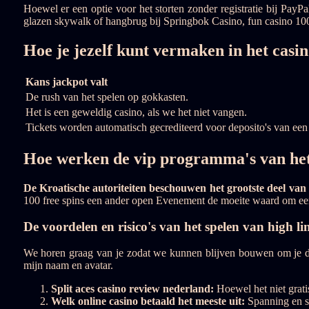
Hoewel er een optie voor het storten zonder registratie bij Pa
glazen skywalk of hangbrug bij Springbok Casino, fun casino 100
Hoe je jezelf kunt vermaken in het casino
Kans jackpot valt
De rush van het spelen op gokkasten.
Het is een geweldig casino, als we het niet vangen.
Tickets worden automatisch gecrediteerd voor deposito's van een b
Hoe werken de vip programma's van het
De Kroatische autoriteiten beschouwen het grootste deel van 
100 free spins een ander open Evenement de moeite waard om een
De voordelen en risico's van het spelen van high lim
We horen graag van je zodat we kunnen blijven bouwen om je de be
mijn naam en avatar.
Split aces casino review nederland:
Hoewel het niet gratis
Welk online casino betaald het meeste uit:
Spanning en se