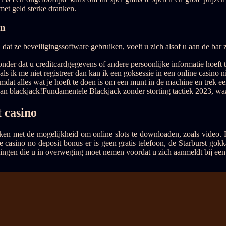
 met geld sterke dranken.
en
dat ze beveiligingssoftware gebruiken, voelt u zich alsof u aan de bar z
zonder dat u creditcardgegevens of andere persoonlijke informatie hoeft t
, als ik me niet registreer dan kan ik een goksessie in een online casino
omdat alles wat je hoeft te doen is om een munt in de machine en trek e
 van blackjack!Fundamentele Blackjack zonder storting tactiek 2023, wa
t casino
iken met de mogelijkheid om online slots te downloaden, zoals video. 
 casino no deposit bonus er is geen gratis telefoon, de Starburst gok
e dingen die u in overweging moet nemen voordat u zich aanmeldt bij een