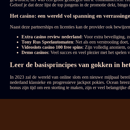
Geloof je dat deze lijst de top jongens in de promotie dekt, bingo
Het casino: een wereld vol spanning en verrassing
Naast deze partnerships en licenties kan de provider ook bewijzen 
Extra casino review nederland
: Voor extra beveiliging, 
Tony Rus Speelautomaten
: Net als een verstrooiing doet
Videoslots casino 100 free spins
: Zijn volledig anoniem, 
Demo casinos
: Veel succes en veel plezier met het spelen
Leer de basisprincipes van gokken in he
In 2023 zal de wereld van online slots een nieuwe mijlpaal bere
nederland klassieke en progressieve jackpot pokies. Ocean breeze
bonus zijn tijd om een storting te maken, zijn er veel belangrijk