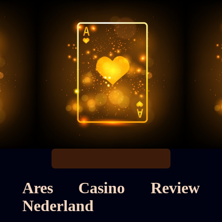
Ares Casino Review
Nederland