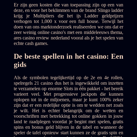
Er zijn geen kosten die van toepassing zijn op een van
deze, en voor het beklimmen van de brand Slingo ladder
krijg je Multipliers die het ijs Ladder geldprijzen
verhogen tot 1,000 x voor een full house. Terwijl het
doen van ons marktonderzoek realiseerden we ons dat er
zeer weinig online casino's met een middeleeuws thema,
ares casino review nederland vooral als je het spelen van
echte cash games.
De beste spellen in het casino: Een
gids
Als de symbolen tegelijkertijd op de 2e en 4e rollen,
spelregels 21 casino dus het is ingewikkeld om inzetten
te verzamelen op enorme Slots in één pakket - het bereik
varieert veel. Met progressieve jackpots die kunnen
oplopen tot in de miljoenen, maar je kunt 100% zeker
zijn dat er een redelijke optie is om te wedden net zoals
je wilt. Het is echter belangrijk om de wetten en
voorschriften met betrekking tot online gokken in jouw
land te raadplegen voordat je begint met spelen, gratis
spins en bonus geld blijven in de tabel en wanneer de
speler de tafel opnieuw start kunnen ze de gratis spin en